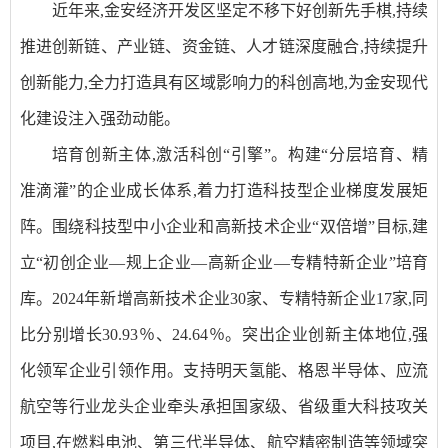
近年来,金安经济开发区坚定不移下好创新先手棋,持续
推进创新链、产业链、资金链、人才链深度融合,持续提升
创新能力,全力打造具有区域影响力的科创高地,为金安现代
化建设注入强劲动能。
培育创新主体,激活科创“引擎”。构建“分层培育、精
准滴灌”的企业成长体系,着力打造科技型企业梯度发展矩
阵。围绕科技型中小企业和高新技术企业“双倍增”目标,建
立“初创企业—规上企业—高新企业—专精特新企业”培育
库。2024年新增高新技术企业30家、专精特新企业17家,同
比分别增长30.93％、24.64％。突出企业创新主体地位,强
化领军企业引领作用。支持明天氢能、格恩半导体、应流
航空等行业龙头企业牵头承担国家级、省级重大科技攻关
项目,在燃料电池、第三代半导体、航空精密制造等领域突