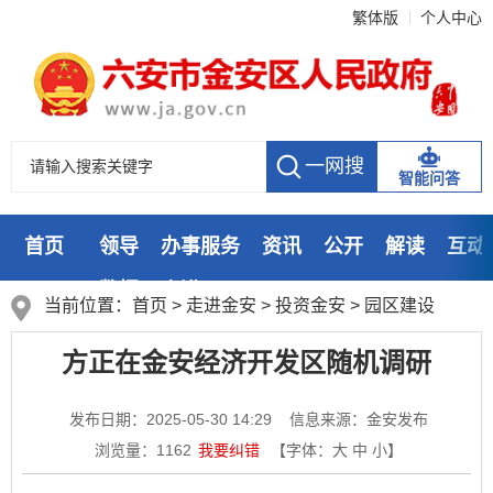
繁体版
个人中心
智能问答
首页
领导
办事服务
资讯
公开
解读
互动
数据
走进
当前位置：
首页
>
走进金安
>
投资金安
>
园区建设
方正在金安经济开发区随机调研
发布日期：2025-05-30 14:29
信息来源：金安发布
浏览量：
1162
我要纠错
【字体：
大
中
小
】