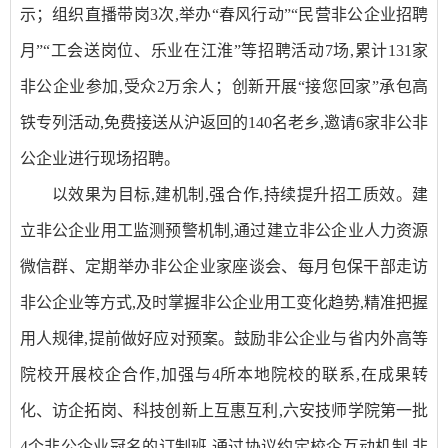
示；组织直播带岗3次,举办“春风行动”“民营非公企业招聘
月”“工会送岗位、乐业在江淮”等招聘活动7场,累计131家
非公企业参加,受众2万余人；创新开展“接您回家”承包高
铁专列活动,免费接送从沪返回的140名老乡,邀请6家非公非
公企业进行现场招聘。
以效果为目标,建机制,强合作,持续提升招工质效。建
立非公企业用工监测预警机制,通过建立非公企业人力资源
微信群、定期举办非公企业家座谈会、每月包保干部走访
非公企业等方式,及时掌握非公企业用工变化趋势,精准把握
用人规律,提前做好应对预案。鼓励非公企业与省内外高等
院校开展校企合作,加强与4所本地院校的联系,在成果转
化、访企拓岗、科技创新上互惠互利,六安技师学院第一批
4个非公企业冠名的订制班,通过协议约定校企互动机制,非