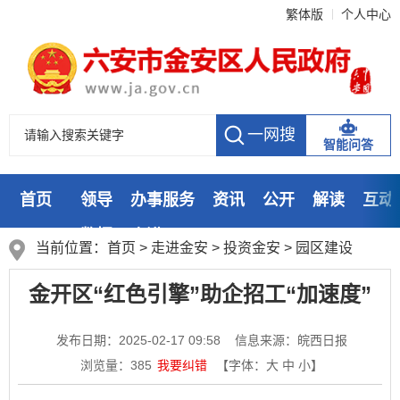
繁体版
个人中心
智能问答
首页
领导
办事服务
资讯
公开
解读
互动
数据
走进
当前位置：
首页
>
走进金安
>
投资金安
>
园区建设
金开区“红色引擎”助企招工“加速度”
发布日期：2025-02-17 09:58
信息来源：皖西日报
浏览量：
385
我要纠错
【字体：
大
中
小
】