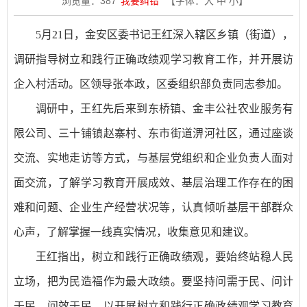
浏览量：
387
我要纠错
【字体：
大
中
小
】
5月21日，金安区委书记王红深入辖区乡镇（街道），
调研指导树立和践行正确政绩观学习教育工作，并开展访
企入村活动。区领导张本政，区委组织部负责同志参加。
调研中，王红先后来到东桥镇、金丰公社农业服务有
限公司、三十铺镇赵寨村、东市街道淠河社区，通过座谈
交流、实地走访等方式，与基层党组织和企业负责人面对
面交流，了解学习教育开展成效、基层治理工作存在的困
难和问题、企业生产经营状况等，认真倾听基层干部群众
心声，了解掌握一线真实情况，收集意见和建议。
王红指出，树立和践行正确政绩观，要始终站稳人民
立场，把为民造福作为最大政绩。要坚持问需于民、问计
于民、问效于民，以开展树立和践行正确政绩观学习教育