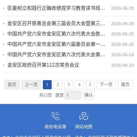
区委树立和践行正确政绩观学习教育读书班暨区委理论学习中心组学习会召开
2026-06-29
金安区召开慈善总会第三届会员大会暨第三届理事会第一次会议
2026-06-29
中国共产党六安市金安区第六次代表大会胜利闭幕
2026-06-25
中国共产党六安市金安区第六届委员会第一次全体会议召开
2026-06-25
中国共产党六安市金安区第六次代表大会第一次全体会议隆重召开
2026-06-24
金安区政府召开第112次常务会议
2026-06-23
首页
上一页
1
2
3
4
5
下一页
尾页
确认
共15页
跳至
政府电话簿
网站地图