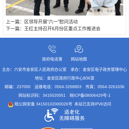
上一篇：
区领导开展“六一”慰问活动
下一篇：
王红主持召开6月份区重点工作推进会
政府电话簿
网站地图
主办：六安市金安区人民政府办公室
承办：金安区电子政务管理中心
地址：金安区政府行政中心B36室
邮编：237000
运维电话：0564-3268803
传真：0564-3261636
网站标识码：3415020051
皖ICP备08006429号-1
皖公网安备 34150102000026号
本站已支持IPV6访问