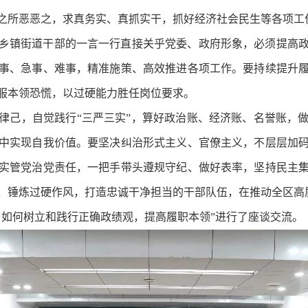
之所恶恶之，求真务实、真抓实干，抓好经济社会民生等各项工
乡镇街道干部的一言一行直接关乎党委、政府形象，必须提高
事、急事、难事，精准施策、高效推进各项工作。要持续提升
服本领恐慌，以过硬能力胜任岗位要求。
律己，自觉践行“三严三实”，算好政治账、经济账、名誉账，
中实现自我价值。要坚决纠治形式主义、官僚主义，不层层加
实管党治党责任，一把手带头遵规守纪、做好表率，坚持民主
、锤炼过硬作风，打造忠诚干净担当的干部队伍，在推动全区高
，如何树立和践行正确政绩观，提高履职本领”进行了座谈交流。