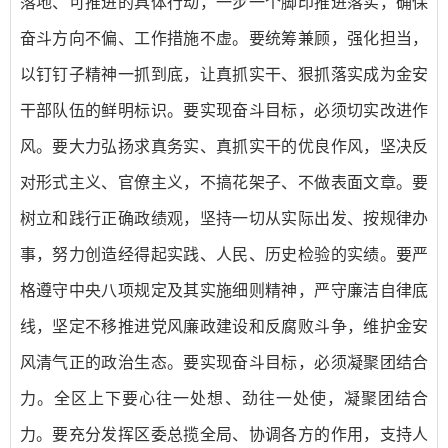
落地、可推进的具体行动，一步一个脚印推进落实，确保
奋斗方向不偏、工作措施不虚。要统筹兼顾，强化担当，
以钉钉子精神一抓到底，让真抓实干、狠抓落实成为金安
干部队伍的鲜明标识。要实现奋斗目标，必须切实改进作
风。要大力弘扬求真务实、真抓实干的优良作风，坚决反
对形式主义、官僚主义，不搞花架子、不做表面文章。要
树立和践行正确政绩观，坚持一切从实际出发、按规律办
事，努力创造经得起实践、人民、历史检验的实绩。要严
格遵守中央八项规定及其实施细则精神，严守廉洁自律底
线，坚定不移推进党风廉政建设和反腐败斗争，维护金安
风清气正的政治生态。要实现奋斗目标，必须凝聚团结合
力。全区上下要心往一处想、劲往一处使，凝聚团结合
力。要充分发挥区委总揽全局、协调各方的作用，支持人