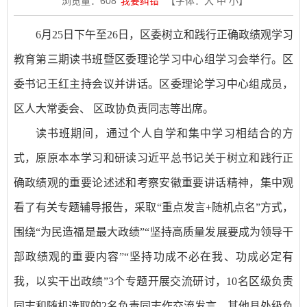
浏览量：
608
我要纠错
【字体：
大
中
小
】
6月25日下午至26日，区委树立和践行正确政绩观学习
教育第三期读书班暨区委理论学习中心组学习会举行。区
委书记王红主持会议并讲话。区委理论学习中心组成员，
区人大常委会、 区政协负责同志等出席。
读书班期间，通过个人自学和集中学习相结合的方
式，原原本本学习和研读习近平总书记关于树立和践行正
确政绩观的重要论述述和考察安徽重要讲话精神，集中观
看了有关专题辅导报告，采取“重点发言+随机点名”方式，
围绕“为民造福是最大政绩”“坚持高质量发展要成为领导干
部政绩观的重要内容”“坚持功成不必在我、功成必定有
我，以实干出政绩”3个专题开展交流研讨，10名区级负责
同志和随机选取的2名负责同志作交流发言，其他县处级负