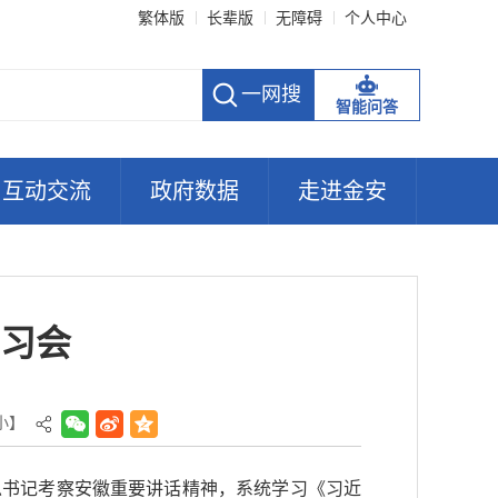
繁体版
长辈版
无障碍
个人中心
智能问答
互动交流
政府数据
走进金安
习会
小
】
总书记考察安徽重要讲话精神，系统学习《习近