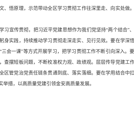
文、悟原理，示范带动全区学习贯彻工作往深里走、向实处做
学习宣传贯彻，把习近平党建思想作为我们党坚持“两个结合”
躬身实践，持续推动学习贯彻走深走实、见行见效。要在学深
“三会一课”等方式开展学习，把学习贯彻工作不断引向深入。
，查摆短板问题，不断校准权力观、政绩观。层层传导党建工
全区管党治党责任链条贯通到底、落实落细。要在学用结合中
实举措，以高质量党建引领金安高质量发展。