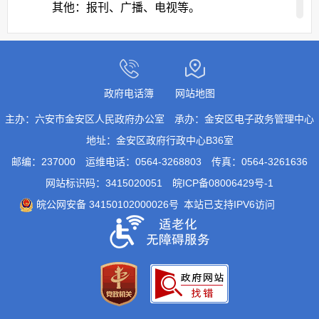
其他：报刊、广播、电视等。
（三）公开时限
属于主动公开范围的政府信息，自该政府信息
形成或者变更之日起20个工作日内及时公开。法
律、法规对政府信息公开的期限另有规定的，从其
政府电话簿
网站地图
规定。
主办：六安市金安区人民政府办公室
承办：金安区电子政务管理中心
二、依申请公开
地址：金安区政府行政中心B36室
公民、法人或者其他组织（以下简称申请人）
邮编：237000
运维电话：0564-3268803
传真：0564-3261636
可申请六安市金安区东桥镇人民政府或六安市金安
网站标识码：3415020051
皖ICP备08006429号-1
区东桥镇人民政府办公室主动公开以外的政府信
皖公网安备 34150102000026号
本站已支持IPV6访问
息。本机关在公开政府信息前，将依照《中华人民
共和国保守国家秘密法》以及其他法律、法规和国
家有关规定对拟公开的政府信息进行审查。
（一）受理机构
受理机构：六安市金安区东桥镇党政办；办公