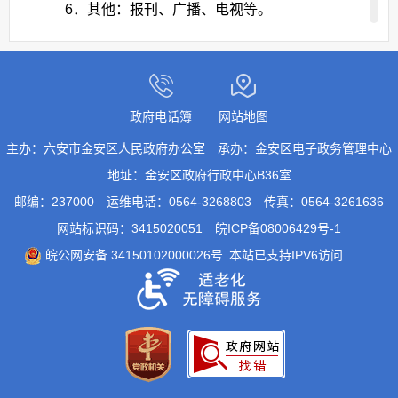
6．其他：报刊、广播、电视等。
（三）公开时限。
属于主动公开范围的政府信息，自该政府信息
形成或者变更之日起20个工作日内及时公开。法
政府电话簿
网站地图
律、法规对政府信息公开的期限另有规定的，从其
主办：六安市金安区人民政府办公室
承办：金安区电子政务管理中心
规定。
地址：金安区政府行政中心B36室
邮编：237000
运维电话：0564-3268803
传真：0564-3261636
二、依申请公开
网站标识码：3415020051
皖ICP备08006429号-1
公民、法人或者其他组织（以下简称申请人）
皖公网安备 34150102000026号
本站已支持IPV6访问
可申请六安市金安区人民政府或六安市金安区人民
政府办公室主动公开以外的政府信息。本机关在公
开政府信息前，将依照《中华人民共和国保守国家
秘密法》以及其他法律、法规和国家有关规定对拟
公开的政府信息进行审查。