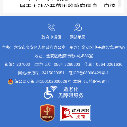
属于主动公开范围的政府信息，自该
政府信息形成或者变更之日起
20个工作
日内及时公开。法律、法规对政府信息
公开的期限另有规定的，从其规定。
政府电话簿
网站地图
二、依申请公开
主办：六安市金安区人民政府办公室
承办：金安区电子政务管理中心
公民、法人或者其他组织（以下简称
地址：金安区政府行政中心B36室
申请人）可申请六安市金安区
椿树镇
人
邮编：237000
运维电话：0564-3268803
传真：0564-3261636
民政府主动公开以外的政府信息。本机
网站标识码：3415020051
皖ICP备08006429号-1
关在公开政府信息前，将依照《中华人
皖公网安备 34150102000026号
本站已支持IPV6访问
民共和国保守国家秘密法》以及其他法
律、法规和国家有关规定对拟公开的政
府信息进行审查。
（一）受理机构。