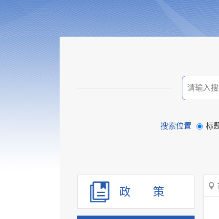
搜索位置
标
政 策