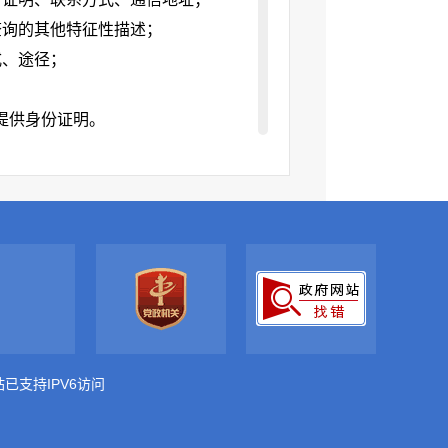
查询的其他特征性描述；
式、途径；
提供身份证明。
，申请表可以在安徽六安金安经济开
。
请表》（以下简称《申请表》，可从
请公开”栏目下载打印），并在信封正
寄件。申请人通过信函方式提出申请
左下角注明“政府信息公开申请”字
站已支持IPV6访问
；邮政编码：237000。