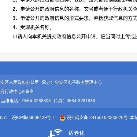
2．申请公开的政府信息的名称、文号或者便于行政机关
3．申请公开的政府信息的形式要求，包括获取信息的方
4．受理机关名称。
申请人向本机关提交政府信息公开申请，应当同时上传或
（三）申请方式。
申请人填写《政府信息公开申请表》（以下简称申请表）
发区管理委员会门户网站政务公开专栏下载，申请表复印有效
申请人可以通过以下方式提出申请：
金安区人民政府办公室
1．信函。通过信函提出申请，应填写《政府信息公开申
承办：金安区电子政务管理中心
府行政中心B36室
安徽六安金安经济开发区管理委员会门户网站“政务公开-依申
运维电话：0564-3268803
面显著位置注明“政府信息公开申请”，本机关只接收中国邮政
传真：0564-3261636
的，收信人名称请注“金安经济开发区工委管委办公室”，信封
051
皖ICP备08006429号-1
皖公网安备 34150102000026号
本
样。通信地址：安徽省六安市金安区三十铺镇大学科技园A2楼5楼
2．当面提交。通过当面提交的，请提前电话联系确认。