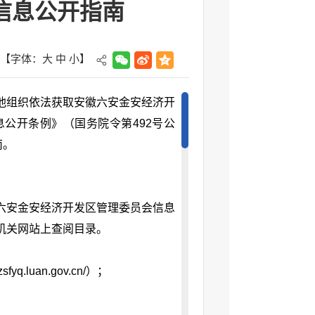
信息公开指南
【字体：
大
中
小
】
他组织依法获取安徽六安金安经济开
公开条例》（国务院令第492号公
南。
六安金安经济开发区管理委员会信息
机关网站上查阅目录。
luan.gov.cn/）；