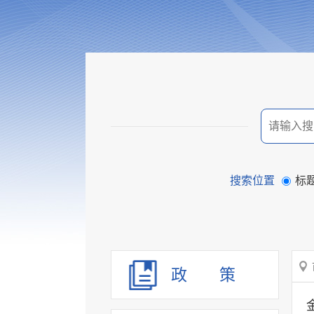
搜索位置
标
政 策